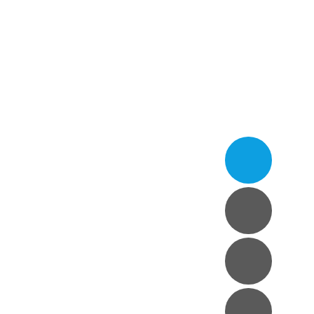
시력교정
안구건조증
안성형
LINIC
내장
는 하단밝은안과입니다.