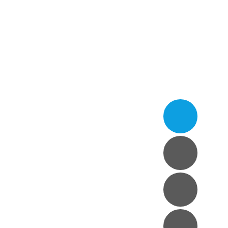
시력교정
안구건조증
안성형
LINIC
내장
는 하단밝은안과입니다.